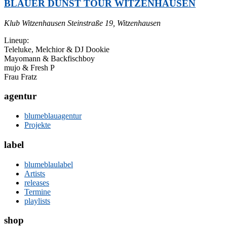
BLAUER DUNST TOUR WITZENHAUSEN
Klub Witzenhausen
Steinstraße 19, Witzenhausen
Lineup:
Teleluke, Melchior & DJ Dookie
Mayomann & Backfischboy
mujo & Fresh P
Frau Fratz
agentur
blumeblauagentur
Projekte
label
blumeblaulabel
Artists
releases
Termine
playlists
shop