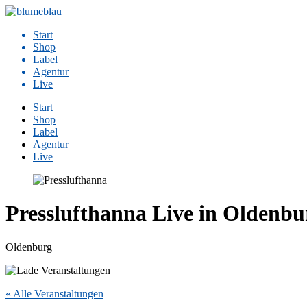
Zum
Inhalt
Start
springen
Shop
Label
Agentur
Live
Start
Shop
Label
Agentur
Live
Presslufthanna Live in Oldenbu
Oldenburg
« Alle Veranstaltungen