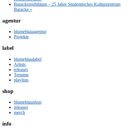
Barackenjubiläum – 25 Jahre Studentisches Kulturzentrum
Baracke
»
agentur
blumeblauagentur
Projekte
label
blumeblaulabel
Artists
releases
Termine
playlists
shop
blumeblaushop
releases
merch
info