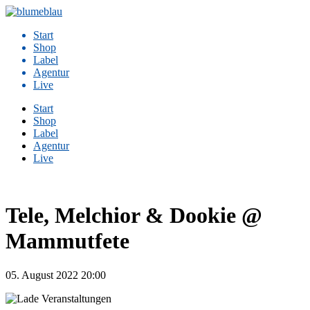
Zum
Inhalt
Start
springen
Shop
Label
Agentur
Live
Start
Shop
Label
Agentur
Live
Tele, Melchior & Dookie @
Mammutfete
05. August 2022
20:00