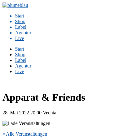
Zum
Inhalt
Start
springen
Shop
Label
Agentur
Live
Start
Shop
Label
Agentur
Live
Apparat & Friends
28. Mai 2022
20:00
Vechta
« Alle Veranstaltungen