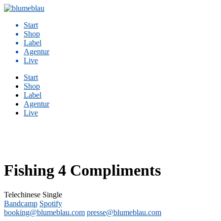
Zum
Inhalt
Start
springen
Shop
Label
Agentur
Live
Start
Shop
Label
Agentur
Live
Fishing 4 Compliments
Telechinese
Single
Bandcamp
Spotify
booking@blumeblau.com
presse@blumeblau.com